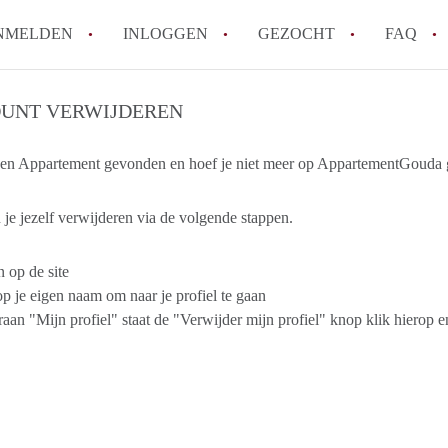
NMELDEN
INLOGGEN
GEZOCHT
FAQ
UNT VERWIJDEREN
How to translate AppartementGouda!
Wat is AppartementGouda?
en Appartement gevonden en hoef je niet meer op AppartementGouda ge
Hoeveel kost het om te reageren op een 
Wat is de privacyverklaring van Apparte
je jezelf verwijderen via de volgende stappen.
Berekent AppartementGouda makelaarsver
n op de site
Alle veelgestelde vragen
op je eigen naam om naar je profiel te gaan
aan "Mijn profiel" staat de "Verwijder mijn profiel" knop klik hierop en