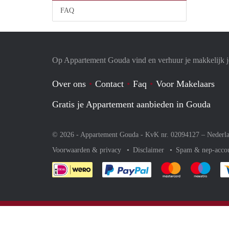
FAQ
Op Appartement Gouda vind en verhuur je makkelijk 
Over ons
Contact
Faq
Voor Makelaars
Gratis je Appartement aanbieden in Gouda
© 2026 - Appartement Gouda - KvK nr. 02094127 –
Nederl
Voorwaarden & privacy
Disclaimer
Spam & nep-acco
Je rekent gemakkelijk af 
Je rekent gemak
Je rek