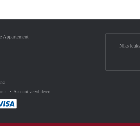
je Appartement
Niks leuk
and
unts
Account verwijderen
met Paypal
kelijk af met Mastercard
ent gemakkelijk af met Meastro
Je rekent gemakkelijk af met Visa