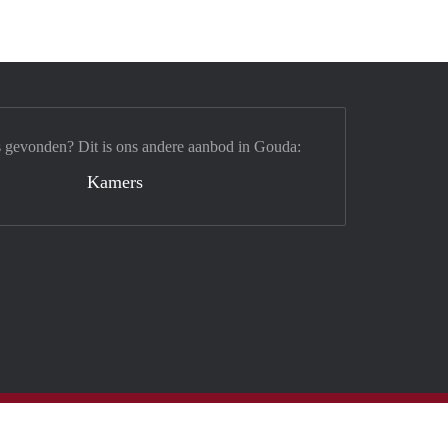
s gevonden? Dit is ons andere aanbod in Gouda:
Kamers