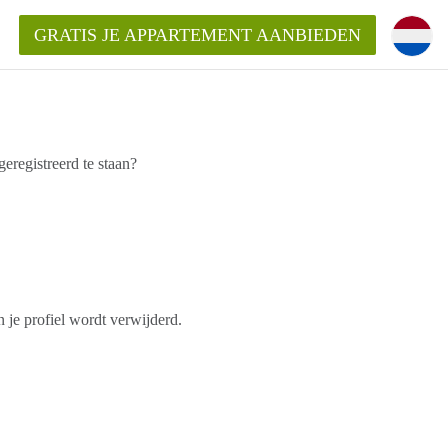
GRATIS JE APPARTEMENT AANBIEDEN
registreerd te staan?
Appartement in Gouda?
mentGouda?
goeding/bemiddelingsvergoeding?
 je profiel wordt verwijderd.