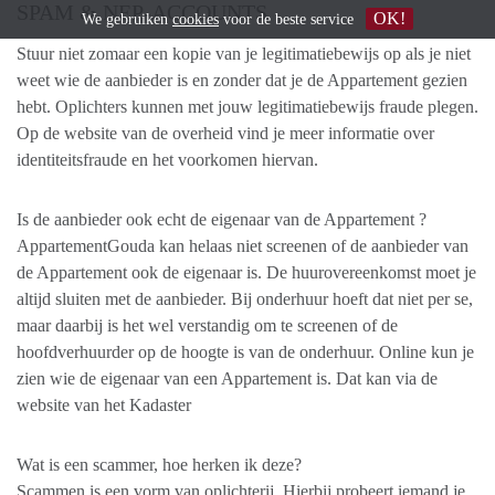
SPAM & NEP-ACCOUNTS
OK!
We gebruiken
cookies
voor de beste service
Stuur niet zomaar een kopie van je legitimatiebewijs op als je niet
weet wie de aanbieder is en zonder dat je de Appartement gezien
hebt. Oplichters kunnen met jouw legitimatiebewijs fraude plegen.
Op de website van de overheid vind je meer informatie over
identiteitsfraude en het voorkomen hiervan.
Is de aanbieder ook echt de eigenaar van de Appartement ?
AppartementGouda kan helaas niet screenen of de aanbieder van
de Appartement ook de eigenaar is. De huurovereenkomst moet je
altijd sluiten met de aanbieder. Bij onderhuur hoeft dat niet per se,
maar daarbij is het wel verstandig om te screenen of de
hoofdverhuurder op de hoogte is van de onderhuur. Online kun je
zien wie de eigenaar van een Appartement is. Dat kan via de
website van het Kadaster
Wat is een scammer, hoe herken ik deze?
Scammen is een vorm van oplichterij. Hierbij probeert iemand je