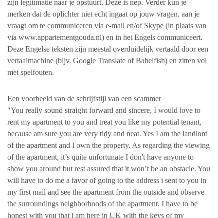
zijn legitimatie naar je opstuurt. Deze is nep. Verder kun je
merken dat de oplichter niet echt ingaat op jouw vragen, aan je
vraagt om te communiceren via e-mail en/of Skype (in plaats van
via www.appartementgouda.nl) en in het Engels communiceert.
Deze Engelse teksten zijn meestal overduidelijk vertaald door een
vertaalmachine (bijv. Google Translate of Babelfish) en zitten vol
met spelfouten.
Een voorbeeld van de schrijfstijl van een scammer
"You really sound straight forward and sincere, I would love to
rent my apartment to you and treat you like my potential tenant,
because am sure you are very tidy and neat. Yes I am the landlord
of the apartment and I own the property. As regarding the viewing
of the apartment, it’s quite unfortunate I don't have anyone to
show you around but rest assured that it won’t be an obstacle. You
will have to do me a favor of going to the address i sent to you in
my first mail and see the apartment from the outside and observe
the surroundings neighborhoods of the apartment. I have to be
honest with you that i am here in UK with the keys of my