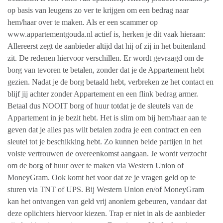
op basis van leugens zo ver te krijgen om een bedrag naar
hem/haar over te maken. Als er een scammer op
www.appartementgouda.nl actief is, herken je dit vaak hieraan:
Allereerst zegt de aanbieder altijd dat hij of zij in het buitenland
zit. De redenen hiervoor verschillen. Er wordt gevraagd om de
borg van tevoren te betalen, zonder dat je de Appartement hebt
gezien. Nadat je de borg betaald hebt, verbreken ze het contact en
blijf jij achter zonder Appartement en een flink bedrag armer.
Betaal dus NOOIT borg of huur totdat je de sleutels van de
Appartement in je bezit hebt. Het is slim om bij hem/haar aan te
geven dat je alles pas wilt betalen zodra je een contract en een
sleutel tot je beschikking hebt. Zo kunnen beide partijen in het
volste vertrouwen de overeenkomst aangaan. Je wordt verzocht
om de borg of huur over te maken via Western Union of
MoneyGram. Ook komt het voor dat ze je vragen geld op te
sturen via TNT of UPS. Bij Western Union en/of MoneyGram
kan het ontvangen van geld vrij anoniem gebeuren, vandaar dat
deze oplichters hiervoor kiezen. Trap er niet in als de aanbieder