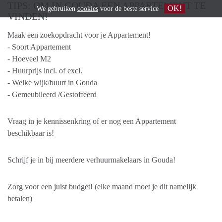
TIPS: OM IN GOUDA EEN APPARTEMENT TE
OK!
We gebruiken
cookies
voor de beste service
VINDEN!
Maak een zoekopdracht voor je Appartement!
- Soort Appartement
- Hoeveel M2
- Huurprijs incl. of excl.
- Welke wijk/buurt in Gouda
- Gemeubileerd /Gestoffeerd
Vraag in je kennissenkring of er nog een Appartement
beschikbaar is!
Schrijf je in bij meerdere verhuurmakelaars in Gouda!
Zorg voor een juist budget! (elke maand moet je dit namelijk
betalen)