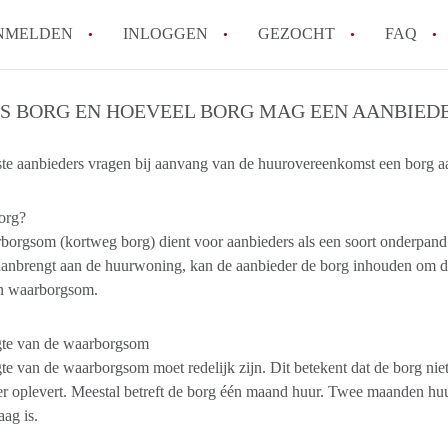
NMELDEN
INLOGGEN
GEZOCHT
FAQ
IS BORG EN HOEVEEL BORG MAG EEN AANBIED
How to translate AppartementGouda!
Wat is AppartementGouda?
e aanbieders vragen bij aanvang van de huurovereenkomst een borg aan d
Hoeveel kost het om te reageren op een 
Wat is de privacyverklaring van Apparte
org?
orgsom (kortweg borg) dient voor aanbieders als een soort onderpand.
Berekent AppartementGouda makelaarsver
anbrengt aan de huurwoning, kan de aanbieder de borg inhouden om de
Alle veelgestelde vragen
en waarborgsom.
te van de waarborgsom
e van de waarborgsom moet redelijk zijn. Dit betekent dat de borg nie
r oplevert. Meestal betreft de borg één maand huur. Twee maanden huur i
laag is.