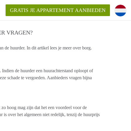
GRATIS JE APPARTEMENT AANBIEDEN
ER VRAGEN?
e huurder. In dit artikel lees je meer over borg.
Appartement in Gouda?
mentGouda?
 Indien de huurder een huurachterstand oploopt of
goeding/bemiddelingsvergoeding?
ze schade te vergoeden. Aanbieders vragen bijna
t zo hoog mag zijn dat het een voordeel voor de
s over het algemeen niet redelijk, tenzij de huurprijs