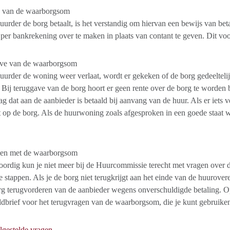
g van de waarborgsom
uurder de borg betaalt, is het verstandig om hiervan een bewijs van be
 per bankrekening over te maken in plaats van contant te geven. Dit voo
ve van de waarborgsom
uurder de woning weer verlaat, wordt er gekeken of de borg gedeelteli
 Bij teruggave van de borg hoort er geen rente over de borg te worden b
ag dat aan de aanbieder is betaald bij aanvang van de huur. Als er iets v
 op de borg. Als de huurwoning zoals afgesproken in een goede staat wo
en met de waarborgsom
rdig kun je niet meer bij de Huurcommissie terecht met vragen over d
te stappen. Als je de borg niet terugkrijgt aan het einde van de huurover
rg terugvorderen van de aanbieder wegens onverschuldigde betaling. Op
dbrief voor het terugvragen van de waarborgsom, die je kunt gebruiken 
lgestelde vragen