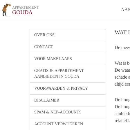
APPARTEMENT
AA
GOUDA
WAT 
OVER ONS
CONTACT
De meest
VOOR MAKELAARS
Wat is b
De waarb
GRATIS JE APPARTEMENT
AANBIEDEN IN GOUDA
schade a
altijd e
VOORWAARDEN & PRIVACY
De hoog
DISCLAIMER
De hoogt
SPAM & NEP-ACCOUNTS
aanbiede
relatief 
ACCOUNT VERWIJDEREN