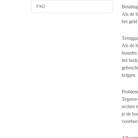
FAQ
Betalin
Als de h
het geld
Terugga
Als de h
huurder.
het bedr
gebracht
krijgen.
Problem
Tegenwoo
rechter 
je de bo
voorbeel
Alle vee