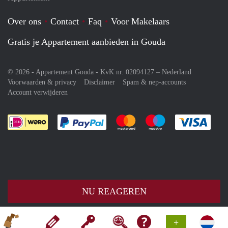
Over ons
Contact
Faq
Voor Makelaars
Gratis je Appartement aanbieden in Gouda
© 2026 - Appartement Gouda - KvK nr. 02094127 –
Nederland
Voorwaarden & privacy
Disclaimer
Spam & nep-accounts
Account verwijderen
Je rekent gemakkelijk af met Paypal
Je rekent gemakkelijk af met M
Je rekent gemakkelij
Je re
NU REAGEREN
+