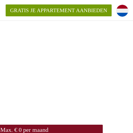
GRATIS JE APPARTEMENT AANBIEDEN
Appartement in Gouda?
mentGouda?
goeding/bemiddelingsvergoeding?
Max. € 0 per maand