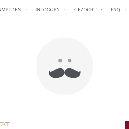
NMELDEN
INLOGGEN
GEZOCHT
FAQ
How to translate AppartementGouda!
Wat is AppartementGouda?
Hoeveel kost het om te reageren op een 
Wat is de privacyverklaring van Apparte
Berekent AppartementGouda makelaarsver
Alle veelgestelde vragen
EKT: