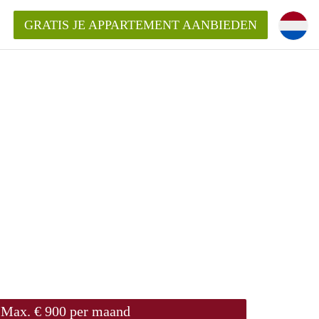
GRATIS JE APPARTEMENT AANBIEDEN
Appartement in Gouda?
mentGouda?
goeding/bemiddelingsvergoeding?
Max. € 900 per maand