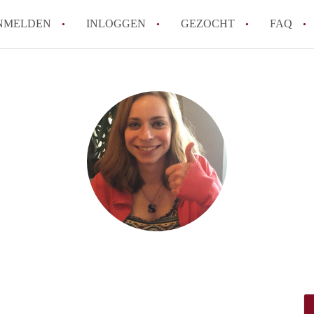
NMELDEN
INLOGGEN
GEZOCHT
FAQ
How to translate AppartementGouda!
Wat is AppartementGouda?
Hoeveel kost het om te reageren op een 
Wat is de privacyverklaring van Apparte
Berekent AppartementGouda makelaarsver
Alle veelgestelde vragen