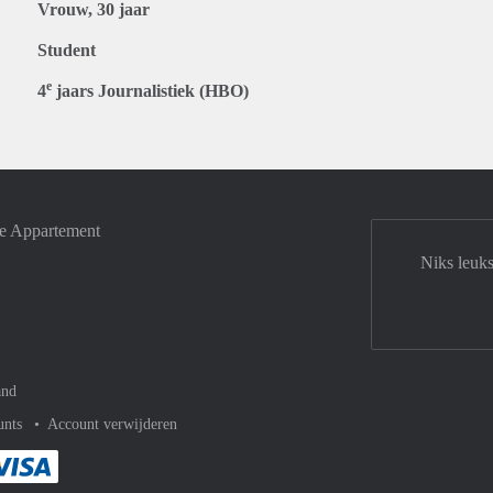
Vrouw, 30 jaar
Student
e
4
jaars Journalistiek (HBO)
je Appartement
Niks leuk
and
unts
Account verwijderen
met Paypal
kelijk af met Mastercard
ent gemakkelijk af met Meastro
Je rekent gemakkelijk af met Visa