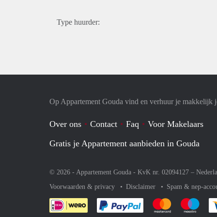
Type huurder:
Op Appartement Gouda vind en verhuur je makkelijk 
Over ons
Contact
Faq
Voor Makelaars
Gratis je Appartement aanbieden in Gouda
© 2026 - Appartement Gouda - KvK nr. 02094127 –
Nederl
Voorwaarden & privacy
Disclaimer
Spam & nep-acco
Je rekent gemakkelijk af 
Je rekent gemak
Je rek