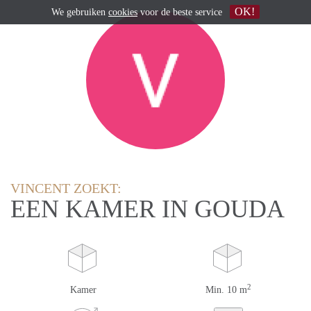
OK!
We gebruiken
cookies
voor de beste service
VINCENT ZOEKT:
EEN KAMER IN GOUDA
2
Kamer
Min. 10 m