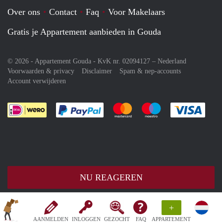
Over ons
Contact
Faq
Voor Makelaars
Gratis je Appartement aanbieden in Gouda
© 2026 - Appartement Gouda - KvK nr. 02094127 –
Nederland
Voorwaarden & privacy
Disclaimer
Spam & nep-accounts
Account verwijderen
Je rekent gemakkelijk af met Paypal
Je rekent gemakkelijk af met M
Je rekent gemakkelij
Je re
NU REAGEREN
+
AANMELDEN
INLOGGEN
GEZOCHT
FAQ
APPARTEMENT