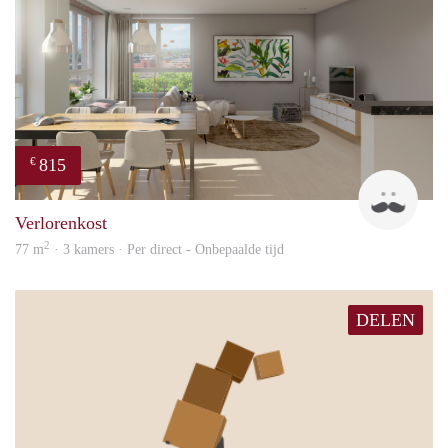
815
€
Dave
Verlorenkost
2
77 m
· 3 kamers · Per direct - Onbepaalde tijd
DELEN