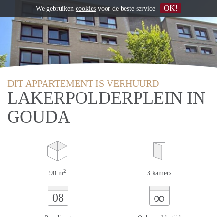
OK!
We gebruiken
cookies
voor de beste service
DIT APPARTEMENT IS VERHUURD
LAKERPOLDERPLEIN IN
GOUDA
2
90 m
3 kamers
∞
08