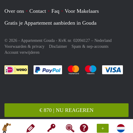
Over ons
Contact
Faq
Voor Makelaars
Gratis je Appartement aanbieden in Gouda
© 2026 - Appartement Gouda - KvK nr. 02094127 –
Nederland
Voorwaarden & privacy
Disclaimer
Spam & nep-accounts
Account verwijderen
Je rekent gemakkelijk af met Paypal
Je rekent gemakkelijk af met M
Je rekent gemakkelij
Je re
€ 870 | NU REAGEREN
+