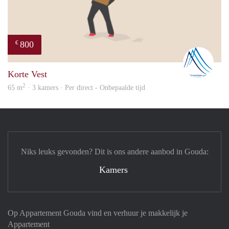
800
€
Nicol
Korte Vest
2
65 m
· 3 kamers · Per direct - Onbepaalde tijd
Niks leuks gevonden? Dit is ons andere aanbod in Gouda:
Kamers
Op Appartement Gouda vind en verhuur je makkelijk je
Appartement